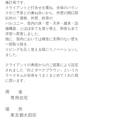
修計画です。
クライアントと打合せを重ね、全体のバラン
スやご予算との兼ね合いから、
外壁の開口部
以外の「屋根、外壁、鉄骨の
バルコニー、室内の床・壁・天井・建具・設
備機器」とほぼ全てを遣り替え、
和室も全て
洋室へ変更しました。
他に、室内においては構造に支障のない壁を
一部取り除き、
リビングを広く使える様にリノベーションし
ました。
クライアントの奥様からのご提案により設定
されました「白と
ダークブラウン」というカ
ラースキムが全体をうまくまとめてくれた様
に思います。
​用 途
専用住宅
場 所
東京都大田区